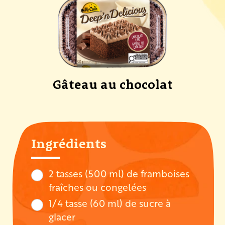
Gâteau au chocolat
Ingrédients
2 tasses (500 ml) de framboises
fraîches ou congelées
1/4 tasse (60 ml) de sucre à
glacer