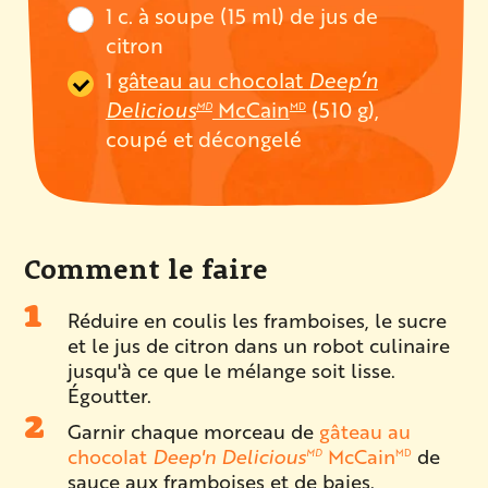
1 c. à soupe (15 ml) de jus de
citron
1
gâteau au chocolat
Deep’n
Delicious
McCain
(510 g),
MD
MD
coupé et décongelé
Comment le faire
Réduire en coulis les framboises, le sucre
et le jus de citron dans un robot culinaire
jusqu'à ce que le mélange soit lisse.
Égoutter.
Garnir chaque morceau de
gâteau au
chocolat
Deep'n Delicious
McCain
de
MD
MD
sauce aux framboises et de baies.