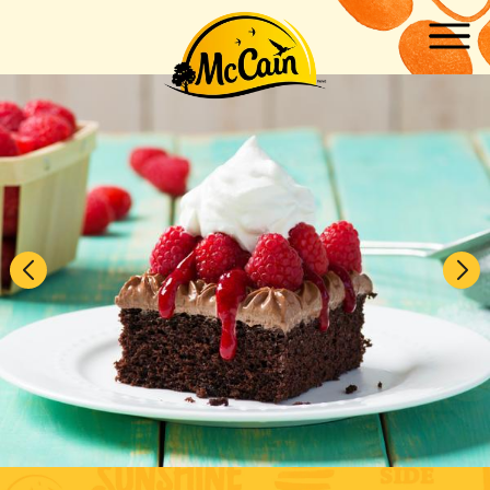
Skip to main content
ow submenu for "Produits"
ow submenu for "Recettes"