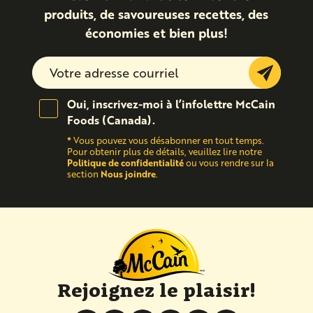
produits, de savoureuses recettes, des
économies et bien plus!
Submit
Oui, inscrivez-moi à l’infolettre McCain
Foods (Canada).
*
Vous pouvez vous désabonner en tout temps.
Pour obtenir plus de détails, veuillez lire notre
Politique de confidentialité
ou vous rendre sur la
Nous joindre
section
.
Rejoignez le plaisir!