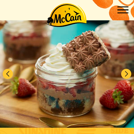
Skip to main content
ow submenu for "Produits"
ow submenu for "Recettes"