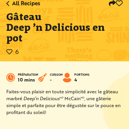
All Recipes
Gâteau
Deep ’n Delicious en
pot
6
PRÉPARATION
CUISSON
PORTIONS
10 mins
-
4
Faites-vous plaisir en toute simplicité avec le gâteau
marbré
Deep’n Delicious
McCain
, une gâterie
MD
MD
simple et parfaite pour être dégustée sur le pouce en
profitant du soleil!