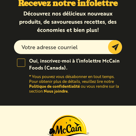
Recevez notre infolettre
Découvrez nos délicieux nouveaux
produits, de savoureuses recettes, des
économies et bien plus!
Submit
Oui, inscrivez-moi à l’infolettre McCain
Foods (Canada).
*
Vous pouvez vous désabonner en tout temps.
Pour obtenir plus de détails, veuillez lire notre
Politique de confidentialité
ou vous rendre sur la
Nous joindre
section
.