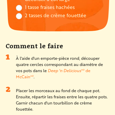
1 tasse fraises hachées
2 tasses de crème fouettée
Comment le faire
À l'aide d'un emporte-pièce rond, découper
quatre cercles correspondant au diamètre de
vos pots dans le
Deep 'n Delicious
de
MD
McCain
.
MD
Placer les morceaux au fond de chaque pot.
Ensuite, répartir les fraises entre les quatre pots.
Garnir chacun d'un tourbillon de crème
fouettée.