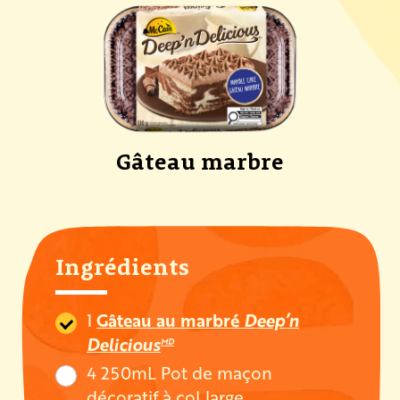
Gâteau marbre
Ingrédients
1
Gâteau au marbré
Deep’n
Delicious
MD
4 250mL Pot de maçon
décoratif à col large