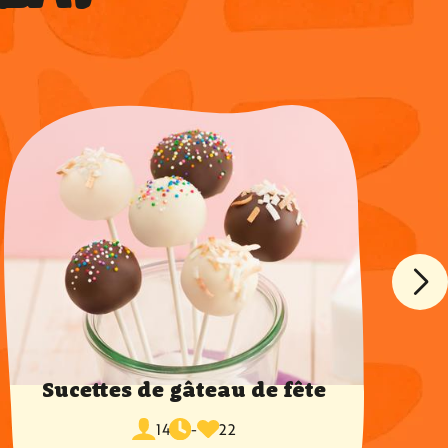
Sucettes de gâteau de fête
temps
fois
portions
de
14
-
22
favoris