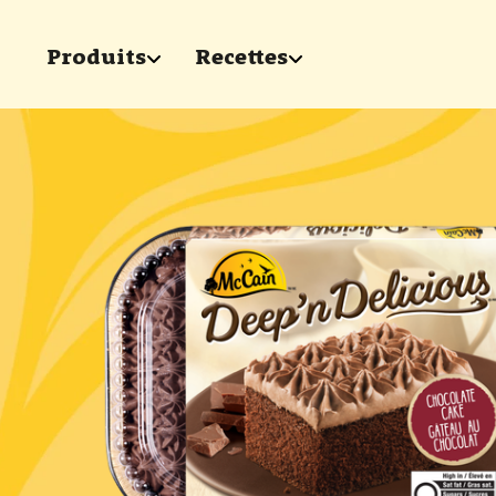
Skip to main content
Produits
Recettes
show submenu for "Produits"
show submenu for