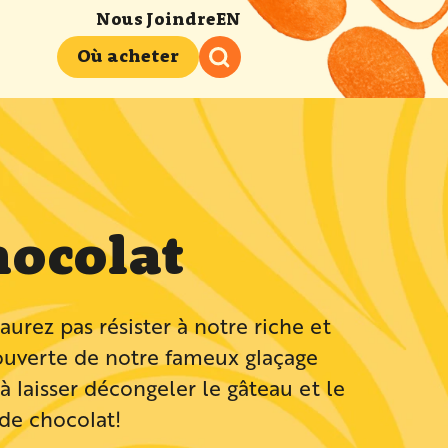
Nous Joindre
EN
Où acheter
hocolat
urez pas résister à notre riche et
ouverte de notre fameux glaçage
’à laisser décongeler le gâteau et le
 de chocolat!