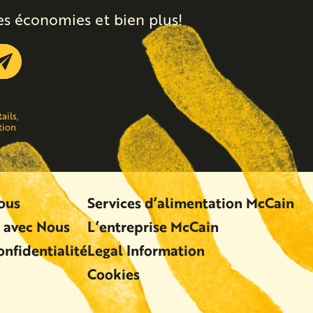
es économies et bien plus!
Submit
ails,
tion
ous
Services d’alimentation McCain
avec Nous
L’entreprise McCain
onfidentialité
Legal Information
Cookies