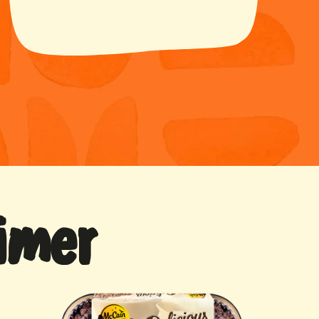
cuisson
imer