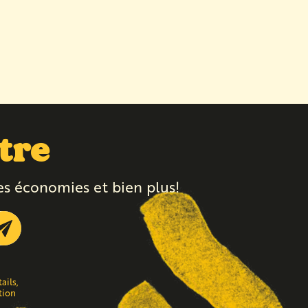
tre
es économies et bien plus!
Submit
ails,
tion