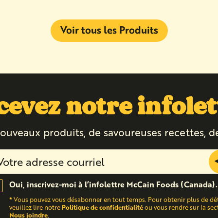
Voir tous les Produits
cevez notre infolet
ouveaux produits, de savoureuses recettes, d
Oui, inscrivez-moi à l’infolettre McCain Foods (Canada).
*
Vous pouvez vous désabonner en tout temps. Pour obtenir plus de dét
Politique de confidentialité
veuillez lire notre
ou vous rendre sur la sec
Nous joindre
.