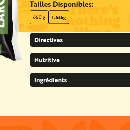
Tailles Disponibles:
650 g
1.45kg
Directives
Nutritive
Ingrédients