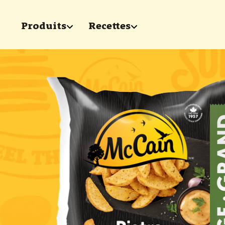
Skip to main content
Produits
Recettes
show submenu for "Produits"
show submenu for