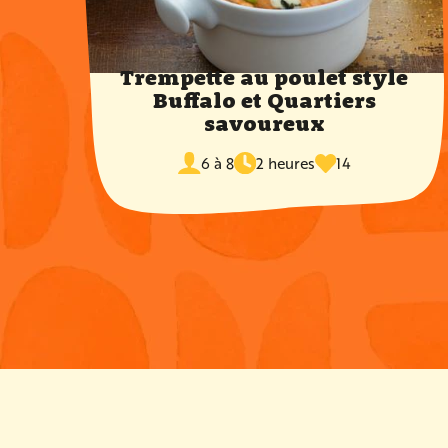
Trempette au poulet style
Buffalo et Quartiers
savoureux
temps
fois
portions
de
6 à 8
2 heures
14
favoris
cuisson