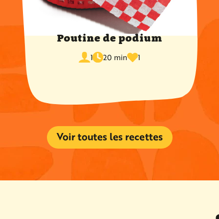
Poutine de podium
temps
fois
portions
de
1
20 min
1
favoris
cuisson
Voir toutes les recettes