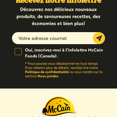
Recevez notre infolettre
Découvrez nos délicieux nouveaux
produits, de savoureuses recettes, des
économies et bien plus!
Submit
Oui, inscrivez-moi à l’infolettre McCain
Foods (Canada).
*
Vous pouvez vous désabonner en tout temps.
Pour obtenir plus de détails, veuillez lire notre
Politique de confidentialité
ou vous rendre sur la
Nous joindre
section
.