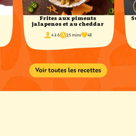
Frites aux piments
S
jalapenos et au cheddar
temps
fois
portions
de
4 à 6
25 mins
48
favoris
cuisson
Voir toutes les recettes
Vous pourriez aussi
aimer